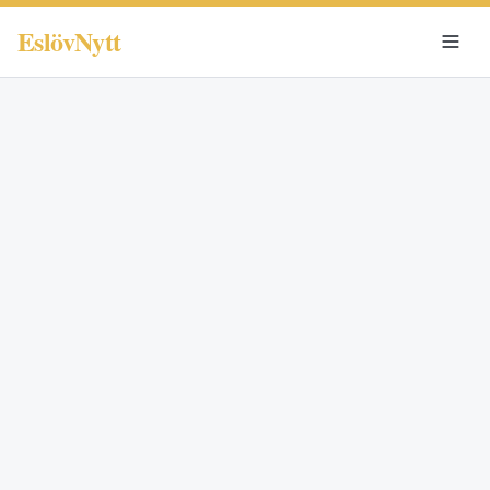
EslövNytt