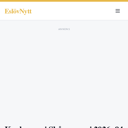
EslövNytt
ANNONS