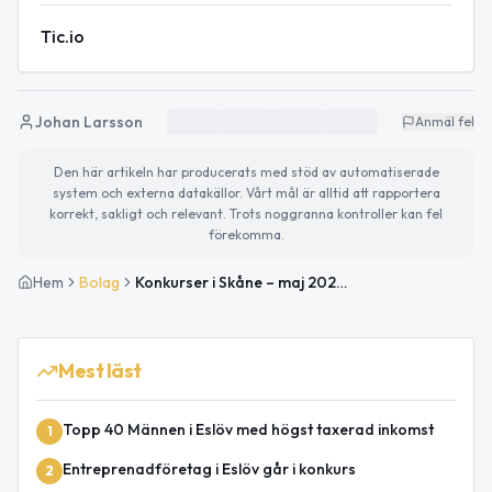
Tic.io
Johan Larsson
Anmäl fel
Den här artikeln har producerats med stöd av automatiserade
system och externa datakällor. Vårt mål är alltid att rapportera
korrekt, sakligt och relevant. Trots noggranna kontroller kan fel
förekomma.
Hem
Bolag
Konkurser i Skåne – maj 2026: 94 bolag satt i konkurs
Mest läst
Topp 40 Männen i Eslöv med högst taxerad inkomst
1
Entreprenadföretag i Eslöv går i konkurs
2