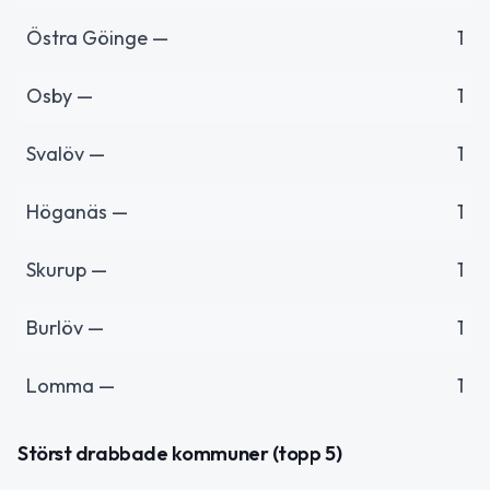
Östra Göinge —
1
Osby —
1
Svalöv —
1
Höganäs —
1
Skurup —
1
Burlöv —
1
Lomma —
1
Störst drabbade kommuner (topp 5)