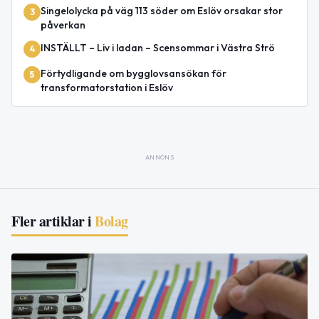
Singelolycka på väg 113 söder om Eslöv orsakar stor
3
påverkan
INSTÄLLT – Liv i ladan – Scensommar i Västra Strö
4
Förtydligande om bygglovsansökan för
5
transformatorstation i Eslöv
ANNONS
Fler artiklar i
Bolag