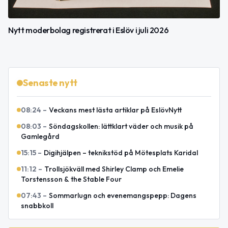
Nytt moderbolag registrerat i Eslöv i juli 2026
Senaste nytt
08:24
–
Veckans mest lästa artiklar på EslövNytt
08:03
–
Söndagskollen: lättklart väder och musik på
Gamlegård
15:15
–
Digihjälpen – teknikstöd på Mötesplats Karidal
11:12
–
Trollsjökväll med Shirley Clamp och Emelie
Torstensson & the Stable Four
07:43
–
Sommarlugn och evenemangspepp: Dagens
snabbkoll