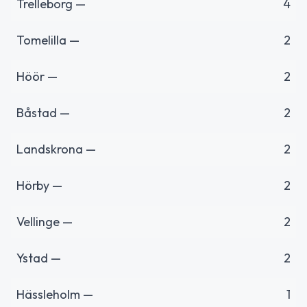
Trelleborg —
4
Tomelilla —
2
Höör —
2
Båstad —
2
Landskrona —
2
Hörby —
2
Vellinge —
2
Ystad —
2
Hässleholm —
1