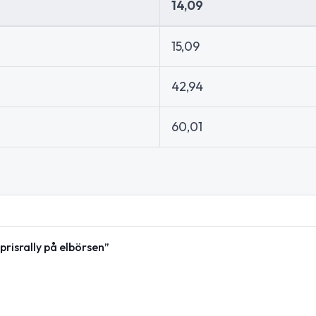
14,09
15,09
42,94
60,01
risrally på elbörsen”