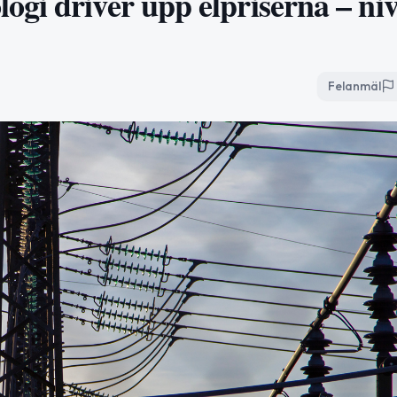
gi driver upp elpriserna – ni
Felanmäl