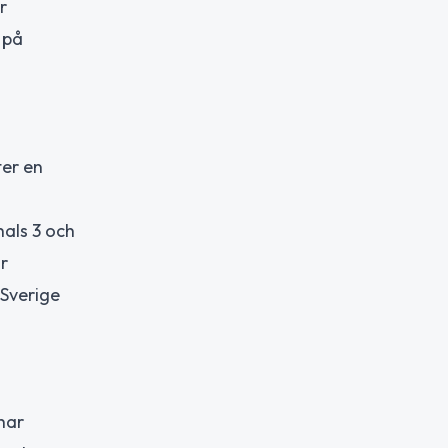
r
 på
ter en
als 3 och
r
 Sverige
har