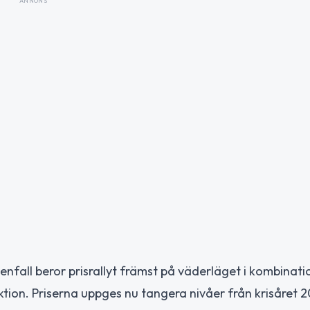
ANNONS
Vattenfall beror prisrallyt främst på väderläget i kombinat
ion. Priserna uppges nu tangera nivåer från krisåret 