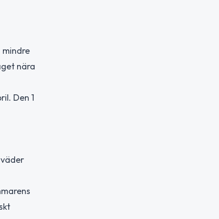
h mindre
laget nära
il. Den 1
 väder
ommarens
skt