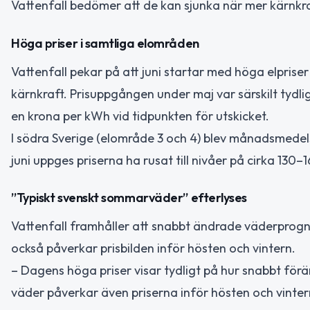
Vattenfall bedömer att de kan sjunka när mer kärnkraf
Höga priser i samtliga elområden
Vattenfall pekar på att juni startar med höga elpriser 
kärnkraft. Prisuppgången under maj var särskilt tydlig
en krona per kWh vid tidpunkten för utskicket.
I södra Sverige (elområde 3 och 4) blev månadsmedel
juni uppges priserna ha rusat till nivåer på cirka 130
”Typiskt svenskt sommarväder” efterlyses
Vattenfall framhåller att snabbt ändrade väderprogno
också påverkar prisbilden inför hösten och vintern.
– Dagens höga priser visar tydligt på hur snabbt f
väder påverkar även priserna inför hösten och vintern.