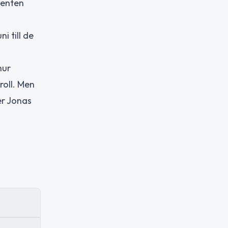
nenten
i till de
hur
roll. Men
er Jonas