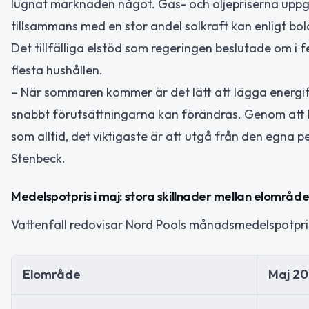
lugnat marknaden något. Gas- och oljepriserna uppge
tillsammans med en stor andel solkraft kan enligt bol
Det tillfälliga elstöd som regeringen beslutade om i fe
flesta hushållen.
– När sommaren kommer är det lätt att lägga energif
snabbt förutsättningarna kan förändras. Genom att b
som alltid, det viktigaste är att utgå från den egna 
Stenbeck.
Medelspotpris i maj: stora skillnader mellan elområd
Vattenfall redovisar Nord Pools månadsmedelspotpris 
Elområde
Maj 20