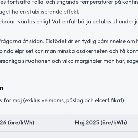
s fortsätta falla, och stigande temperaturer på konti
aget ha en stabiliserande effekt.
bruari väntas enligt Vattenfall börja betalas ut under jun
rågorna åt sidan. Elstödet är en tydlig påminnelse om 
inda elpriset kan man minska osäkerheten och få kont
personliga situationen och vilka marginaler man har, säg
en
för maj (exklusive moms, påslag och elcertifikat):
26 (öre/kWh)
Maj 2025 (öre/kWh)