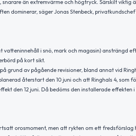
 snarare än extremvärme och högtryck. Särskilt viktig ä
ften dominerar, säger Jonas Stenbeck, privatkundschef
at vatteninnehåll i snö, mark och magasin) ansträngd ef
rbörd på kort sikt.
på grund av pågående revisioner, bland annat vid Ringh
anerad återstart den 10 juni och att Ringhals 4, som fö
effekt den 12 juni. Då bedöms den installerade effekten i
ortsatt orosmoment, men att rykten om ett fredsförslag 