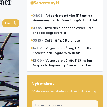
våer
Senaste nytt
08:06
–
Vägarbete på väg 1113 mellan
Hunneberga och Löberöds gård avslutat
Dela
07:55
–
Kvällens planer och väder – din
snabba dagsöversikt
05:15
–
Caféträff på Rotundan
14:07
–
Vägarbete på väg 1130 mellan
Söderto och Fogdarp avslutat
12:06
–
Vägarbete på väg 1125 mellan
Arup och Högseröd påverkar trafiken
Nyhetsbrev
Få de senaste nyheterna direkt i din inkorg.