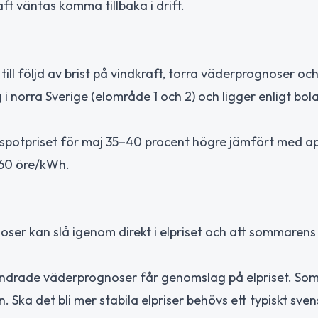
t väntas komma tillbaka i drift.
till följd av brist på vindkraft, torra väderprognoser oc
 i norra Sverige (elområde 1 och 2) och ligger enligt bo
spotpriset för maj 35–40 procent högre jämfört med apr
–160 öre/kWh.
ser kan slå igenom direkt i elpriset och att sommarens
örändrade väderprognoser får genomslag på elpriset. S
 Ska det bli mer stabila elpriser behövs ett typiskt sven