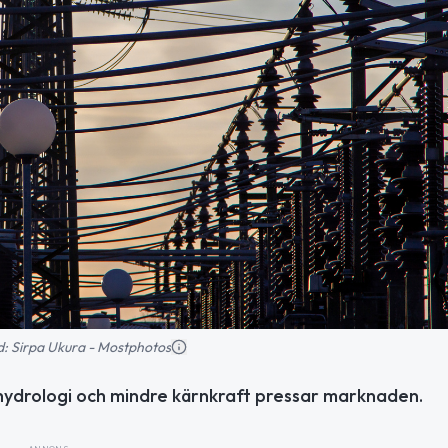
ild: Sirpa Ukura - Mostphotos
ag hydrologi och mindre kärnkraft pressar marknaden.