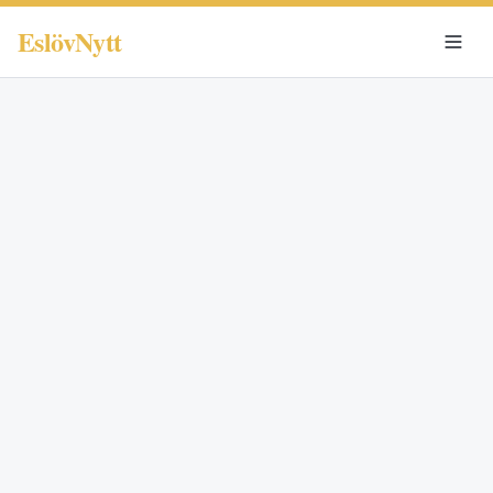
EslövNytt