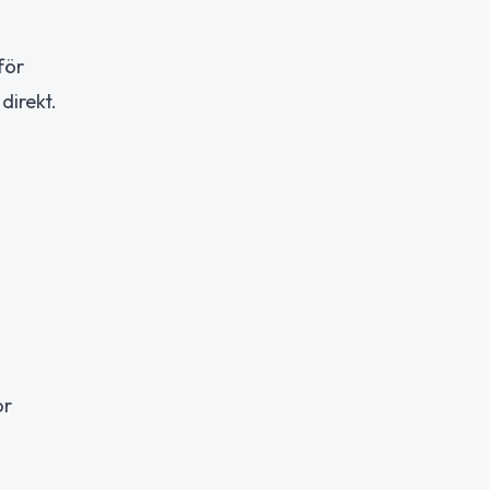
för
direkt.
or