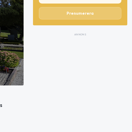
Prenumerera
ANNONS
s