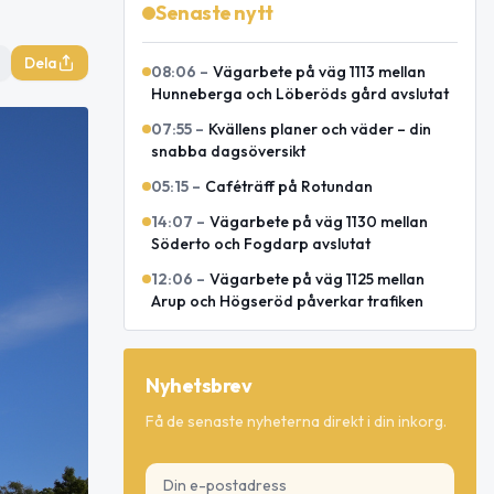
Senaste nytt
Dela
08:06
–
Vägarbete på väg 1113 mellan
Hunneberga och Löberöds gård avslutat
07:55
–
Kvällens planer och väder – din
snabba dagsöversikt
05:15
–
Caféträff på Rotundan
14:07
–
Vägarbete på väg 1130 mellan
Söderto och Fogdarp avslutat
12:06
–
Vägarbete på väg 1125 mellan
Arup och Högseröd påverkar trafiken
Nyhetsbrev
Få de senaste nyheterna direkt i din inkorg.