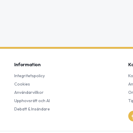
Information
K
Integritetspolicy
Ko
Cookies
An
Användarvillkor
Om
Upphovsrätt och AI
Ti
Debatt & Insändare