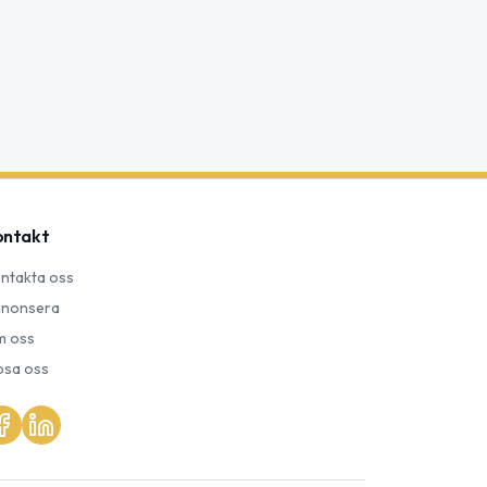
ontakt
ntakta oss
nonsera
 oss
psa oss