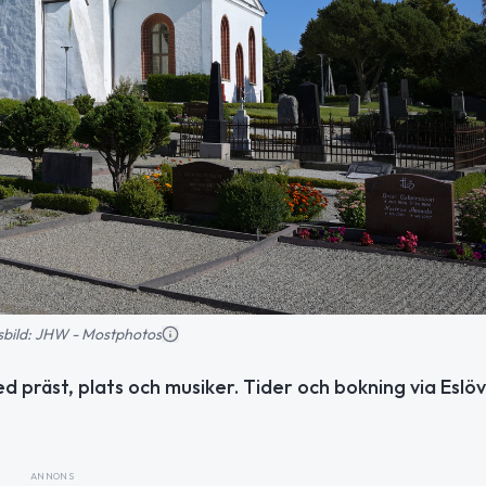
nsbild: JHW - Mostphotos
ed präst, plats och musiker. Tider och bokning via Eslöv
ANNONS