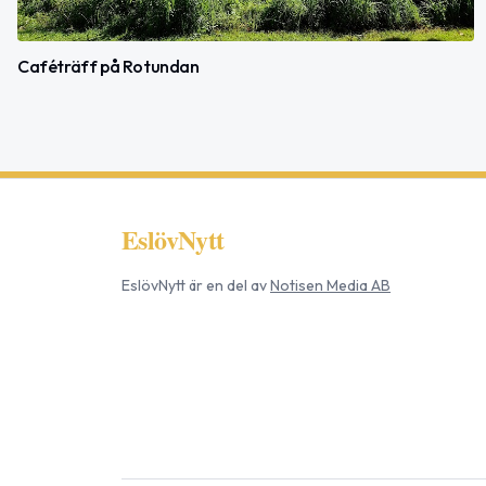
Caféträff på Rotundan
EslövNytt
EslövNytt
är en del av
Notisen Media AB