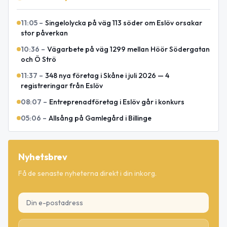
11:05
–
Singelolycka på väg 113 söder om Eslöv orsakar
stor påverkan
10:36
–
Vägarbete på väg 1299 mellan Höör Södergatan
och Ö Strö
11:37
–
348 nya företag i Skåne i juli 2026 — 4
registreringar från Eslöv
08:07
–
Entreprenadföretag i Eslöv går i konkurs
05:06
–
Allsång på Gamlegård i Billinge
Nyhetsbrev
Få de senaste nyheterna direkt i din inkorg.