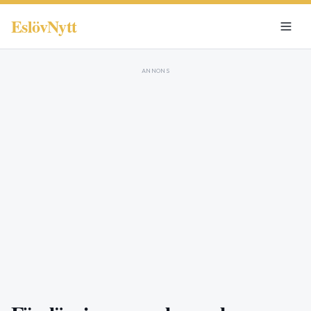
EslövNytt
ANNONS