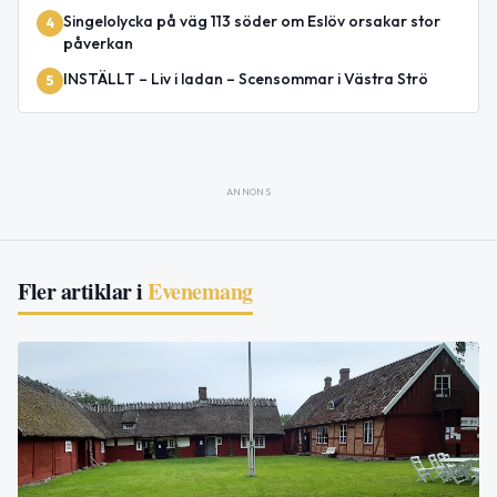
Singelolycka på väg 113 söder om Eslöv orsakar stor
4
påverkan
INSTÄLLT – Liv i ladan – Scensommar i Västra Strö
5
ANNONS
Fler artiklar i
Evenemang