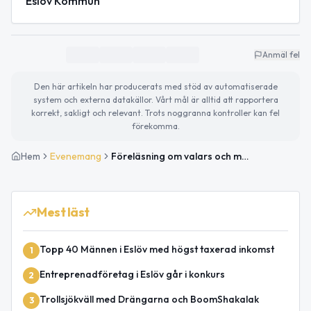
Eslöv Kommun
Anmäl fel
Den här artikeln har producerats med stöd av automatiserade
system och externa datakällor. Vårt mål är alltid att rapportera
korrekt, sakligt och relevant. Trots noggranna kontroller kan fel
förekomma.
Hem
Evenemang
Föreläsning om valars och människors ensamhet
Mest läst
Topp 40 Männen i Eslöv med högst taxerad inkomst
1
Entreprenadföretag i Eslöv går i konkurs
2
Trollsjökväll med Drängarna och BoomShakalak
3