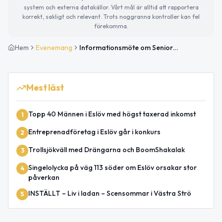
system och externa datakällor. Vårt mål är alltid att rapportera
korrekt, sakligt och relevant. Trots noggranna kontroller kan fel
förekomma.
Hem
Evenemang
Informationsmöte om Senior Sport School
Mest läst
Topp 40 Männen i Eslöv med högst taxerad inkomst
1
Entreprenadföretag i Eslöv går i konkurs
2
Trollsjökväll med Drängarna och BoomShakalak
3
Singelolycka på väg 113 söder om Eslöv orsakar stor
4
påverkan
INSTÄLLT – Liv i ladan – Scensommar i Västra Strö
5