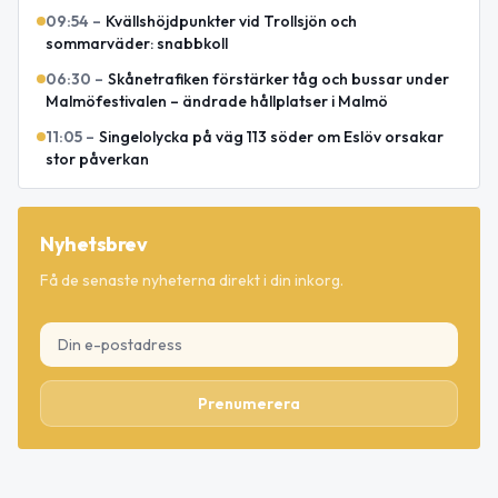
09:54
–
Kvällshöjdpunkter vid Trollsjön och
sommarväder: snabbkoll
06:30
–
Skånetrafiken förstärker tåg och bussar under
Malmöfestivalen – ändrade hållplatser i Malmö
11:05
–
Singelolycka på väg 113 söder om Eslöv orsakar
stor påverkan
Nyhetsbrev
Få de senaste nyheterna direkt i din inkorg.
Prenumerera