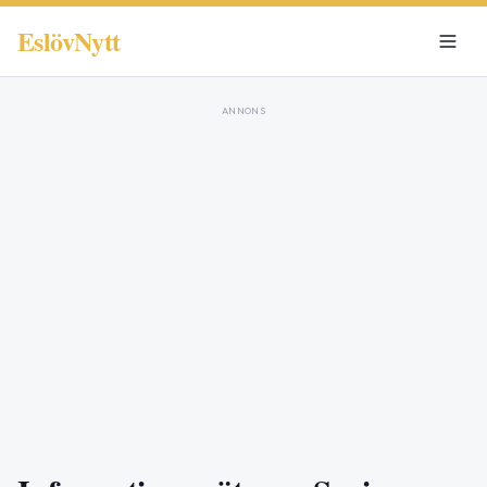
EslövNytt
ANNONS