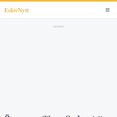
EslövNytt
ANNONS