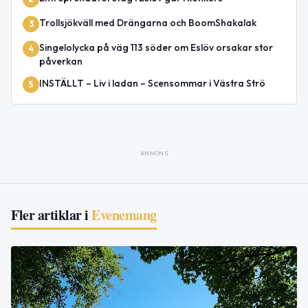
Trollsjökväll med Drängarna och BoomShakalak
3
Singelolycka på väg 113 söder om Eslöv orsakar stor
4
påverkan
INSTÄLLT – Liv i ladan – Scensommar i Västra Strö
5
ANNONS
Fler artiklar i
Evenemang