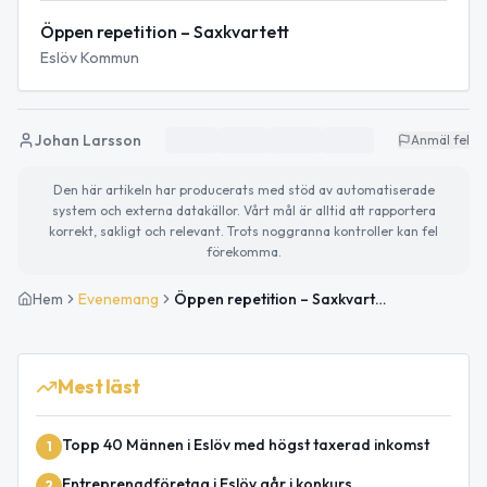
Öppen repetition – Saxkvartett
Eslöv Kommun
Johan Larsson
Anmäl fel
Den här artikeln har producerats med stöd av automatiserade
system och externa datakällor. Vårt mål är alltid att rapportera
korrekt, sakligt och relevant. Trots noggranna kontroller kan fel
förekomma.
Hem
Evenemang
Öppen repetition – Saxkvartett
Mest läst
Topp 40 Männen i Eslöv med högst taxerad inkomst
1
Entreprenadföretag i Eslöv går i konkurs
2