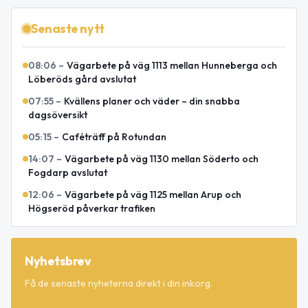
Senaste nytt
08:06
–
Vägarbete på väg 1113 mellan Hunneberga och
Löberöds gård avslutat
07:55
–
Kvällens planer och väder – din snabba
dagsöversikt
05:15
–
Caféträff på Rotundan
14:07
–
Vägarbete på väg 1130 mellan Söderto och
Fogdarp avslutat
12:06
–
Vägarbete på väg 1125 mellan Arup och
Högseröd påverkar trafiken
Nyhetsbrev
Få de senaste nyheterna direkt i din inkorg.