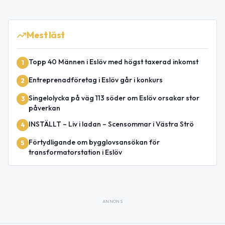
Mest läst
Topp 40 Männen i Eslöv med högst taxerad inkomst
1
Entreprenadföretag i Eslöv går i konkurs
2
Singelolycka på väg 113 söder om Eslöv orsakar stor
3
påverkan
INSTÄLLT – Liv i ladan – Scensommar i Västra Strö
4
Förtydligande om bygglovsansökan för
5
transformatorstation i Eslöv
ANNONS