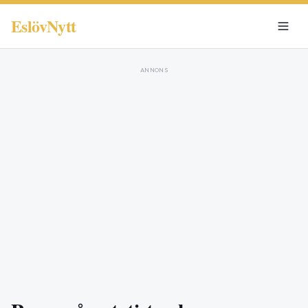
EslövNytt
ANNONS