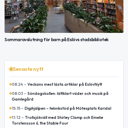
Sommaravslutning för barn på Eslövs stadsbibliotek
Senaste nytt
08:24
–
Veckans mest lästa artiklar på EslövNytt
08:03
–
Söndagskollen: lättklart väder och musik på
Gamlegård
15:15
–
Digihjälpen – teknikstöd på Mötesplats Karidal
11:12
–
Trollsjökväll med Shirley Clamp och Emelie
Torstensson & the Stable Four