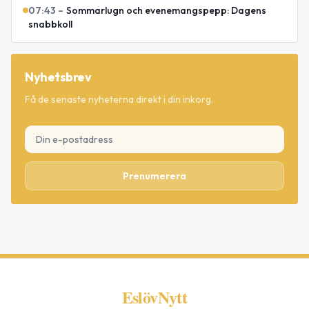
07:43
–
Sommarlugn och evenemangspepp: Dagens
snabbkoll
Nyhetsbrev
Få de senaste nyheterna direkt i din inkorg.
Prenumerera
EslövNytt