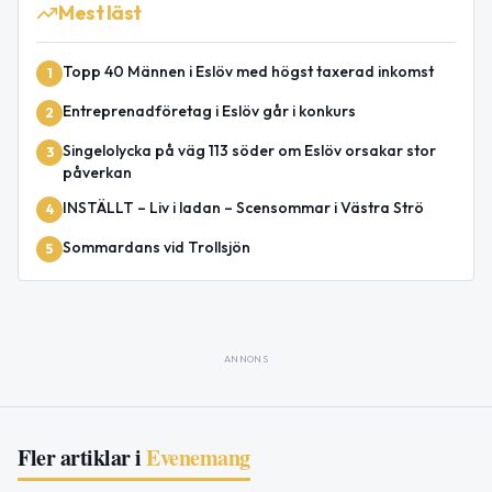
Mest läst
Topp 40 Männen i Eslöv med högst taxerad inkomst
1
Entreprenadföretag i Eslöv går i konkurs
2
Singelolycka på väg 113 söder om Eslöv orsakar stor
3
påverkan
INSTÄLLT – Liv i ladan – Scensommar i Västra Strö
4
Sommardans vid Trollsjön
5
ANNONS
Fler artiklar i
Evenemang