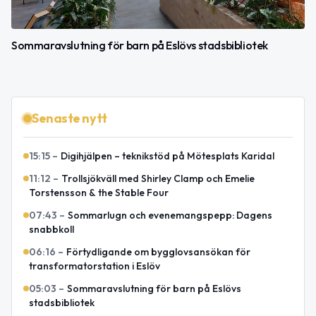
Sommaravslutning för barn på Eslövs stadsbibliotek
Senaste nytt
15:15
–
Digihjälpen – teknikstöd på Mötesplats Karidal
11:12
–
Trollsjökväll med Shirley Clamp och Emelie
Torstensson & the Stable Four
07:43
–
Sommarlugn och evenemangspepp: Dagens
snabbkoll
06:16
–
Förtydligande om bygglovsansökan för
transformatorstation i Eslöv
05:03
–
Sommaravslutning för barn på Eslövs
stadsbibliotek