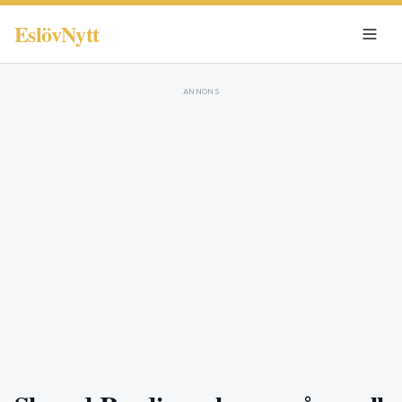
EslövNytt
ANNONS