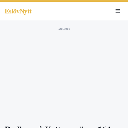
EslövNytt
ANNONS