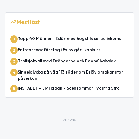
Mest läst
Topp 40 Männen i Eslöv med högst taxerad inkomst
1
Entreprenadföretag i Eslöv går i konkurs
2
Trollsjökväll med Drängarna och BoomShakalak
3
Singelolycka på väg 113 söder om Eslöv orsakar stor
4
påverkan
INSTÄLLT – Liv i ladan – Scensommar i Västra Strö
5
ANNONS