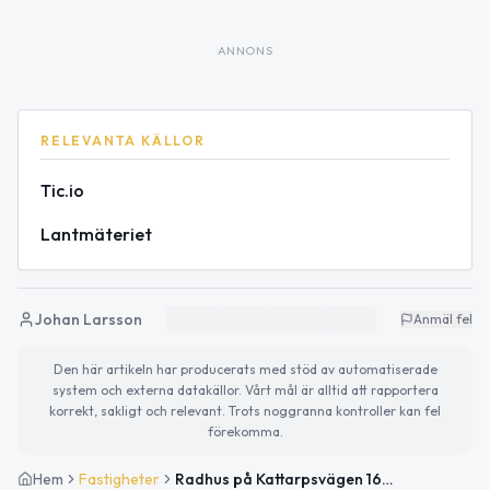
ANNONS
RELEVANTA KÄLLOR
Tic.io
Lantmäteriet
Johan Larsson
Anmäl fel
Den här artikeln har producerats med stöd av automatiserade
system och externa datakällor. Vårt mål är alltid att rapportera
korrekt, sakligt och relevant. Trots noggranna kontroller kan fel
förekomma.
Hem
Fastigheter
Radhus på Kattarpsvägen 16 i Eslöv sålt för 1 995 000kr