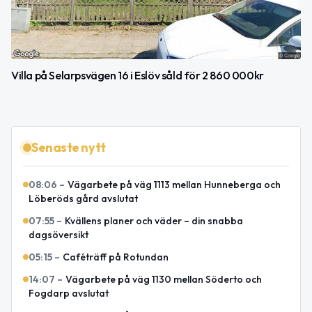
Villa på Selarpsvägen 16 i Eslöv såld för 2 860 000kr
Senaste nytt
08:06
–
Vägarbete på väg 1113 mellan Hunneberga och
Löberöds gård avslutat
07:55
–
Kvällens planer och väder – din snabba
dagsöversikt
05:15
–
Caféträff på Rotundan
14:07
–
Vägarbete på väg 1130 mellan Söderto och
Fogdarp avslutat