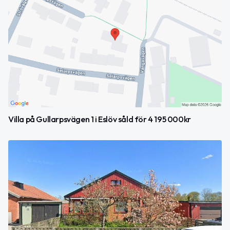
Villa på Gullarpsvägen 1 i Eslöv såld för 4 195 000kr