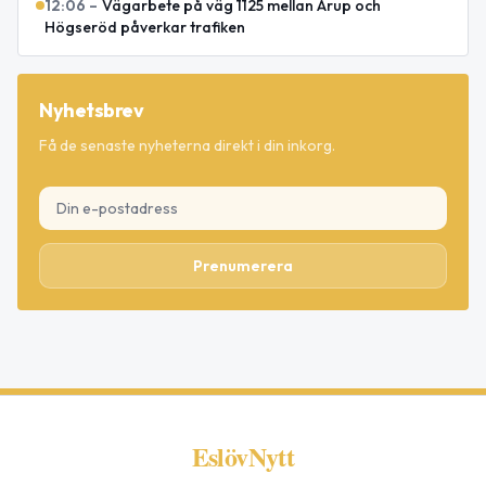
12:06
–
Vägarbete på väg 1125 mellan Arup och
Högseröd påverkar trafiken
Nyhetsbrev
Få de senaste nyheterna direkt i din inkorg.
Prenumerera
EslövNytt