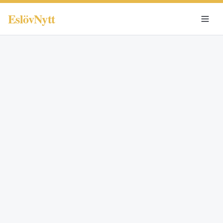
EslövNytt