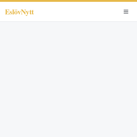
EslövNytt