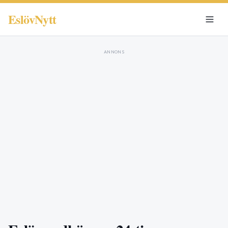
EslövNytt
ANNONS