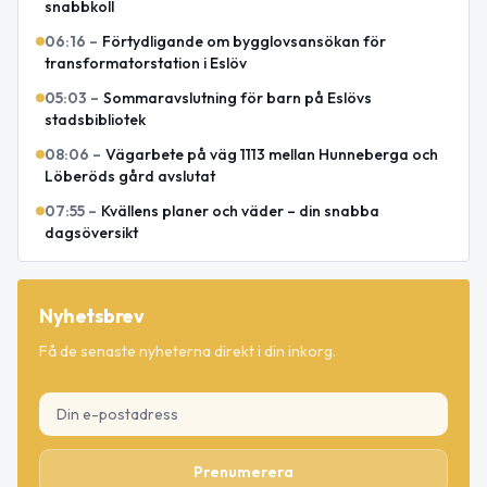
snabbkoll
06:16
–
Förtydligande om bygglovsansökan för
transformatorstation i Eslöv
05:03
–
Sommaravslutning för barn på Eslövs
stadsbibliotek
08:06
–
Vägarbete på väg 1113 mellan Hunneberga och
Löberöds gård avslutat
07:55
–
Kvällens planer och väder – din snabba
dagsöversikt
Nyhetsbrev
Få de senaste nyheterna direkt i din inkorg.
Prenumerera