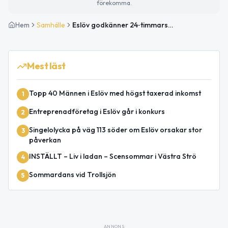
förekomma.
Hem
Samhälle
Eslöv godkänner 24‑timmars pass för assistenter
Mest läst
Topp 40 Männen i Eslöv med högst taxerad inkomst
1
Entreprenadföretag i Eslöv går i konkurs
2
Singelolycka på väg 113 söder om Eslöv orsakar stor
3
påverkan
INSTÄLLT – Liv i ladan – Scensommar i Västra Strö
4
Sommardans vid Trollsjön
5
ANNONS