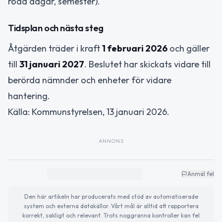
röda dagar, semester).
Tidsplan och nästa steg
Åtgärden träder i kraft
1 februari 2026
och gäller
till
31 januari 2027
. Beslutet har skickats vidare till
berörda nämnder och enheter för vidare
hantering.
Källa: Kommunstyrelsen, 13 januari 2026.
ANNONS
Anmäl fel
Den här artikeln har producerats med stöd av automatiserade
system och externa datakällor. Vårt mål är alltid att rapportera
korrekt, sakligt och relevant. Trots noggranna kontroller kan fel