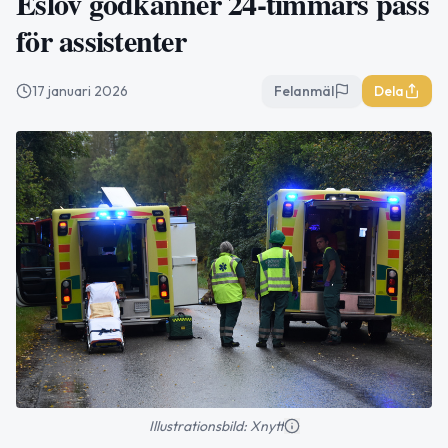
Eslöv godkänner 24‑timmars pass
för assistenter
17 januari 2026
Felanmäl
Dela
Illustrationsbild: Xnytt