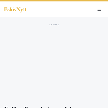
EslövNytt
ANNONS