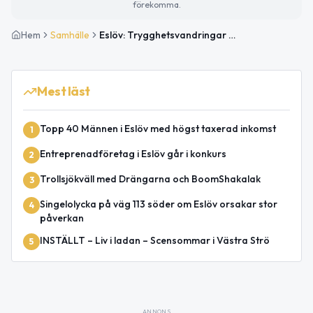
förekomma.
Hem
Samhälle
Eslöv: Trygghetsvandringar planeras 2026
Mest läst
Topp 40 Männen i Eslöv med högst taxerad inkomst
1
Entreprenadföretag i Eslöv går i konkurs
2
Trollsjökväll med Drängarna och BoomShakalak
3
Singelolycka på väg 113 söder om Eslöv orsakar stor
4
påverkan
INSTÄLLT – Liv i ladan – Scensommar i Västra Strö
5
ANNONS