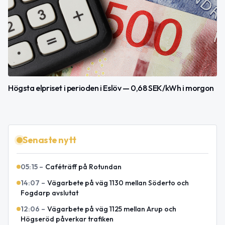
Högsta elpriset i perioden i Eslöv — 0,68 SEK/kWh i morgon
Senaste nytt
05:15
–
Caféträff på Rotundan
14:07
–
Vägarbete på väg 1130 mellan Söderto och
Fogdarp avslutat
12:06
–
Vägarbete på väg 1125 mellan Arup och
Högseröd påverkar trafiken