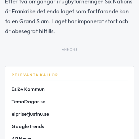
Efter två omgångar i rugbyturneringen Six Nations
är Frankrike det enda laget som fortfarande kan
ta en Grand Slam. Laget har imponerat stort och
är obesegrat hittills.
ANNONS
RELEVANTA KÄLLOR
Eslöv Kommun
TemaDagar.se
elprisetjustnu.se
GoogleTrends
AP News