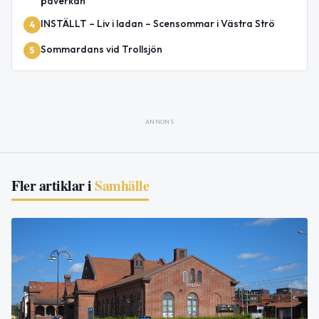
påverkan
INSTÄLLT – Liv i ladan – Scensommar i Västra Strö
4
Sommardans vid Trollsjön
5
ANNONS
Fler artiklar i
Samhälle