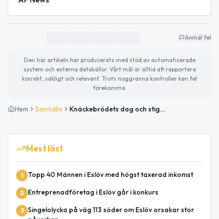
Anmäl fel
Den här artikeln har producerats med stöd av automatiserade
system och externa datakällor. Vårt mål är alltid att rapportera
korrekt, sakligt och relevant. Trots noggranna kontroller kan fel
förekomma.
Hem
Samhälle
Knäckebrödets dag och stigande elpriser – det händer idag
Mest läst
Topp 40 Männen i Eslöv med högst taxerad inkomst
1
Entreprenadföretag i Eslöv går i konkurs
2
Singelolycka på väg 113 söder om Eslöv orsakar stor
3