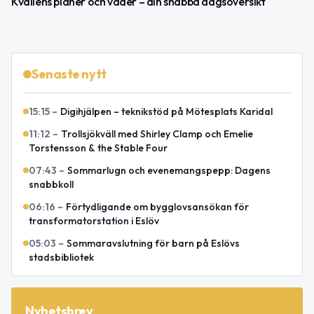
Kvällens planer och väder – din snabba dagsöversikt
Senaste nytt
15:15
–
Digihjälpen – teknikstöd på Mötesplats Karidal
11:12
–
Trollsjökväll med Shirley Clamp och Emelie
Torstensson & the Stable Four
07:43
–
Sommarlugn och evenemangspepp: Dagens
snabbkoll
06:16
–
Förtydligande om bygglovsansökan för
transformatorstation i Eslöv
05:03
–
Sommaravslutning för barn på Eslövs
stadsbibliotek
Nyhetsbrev