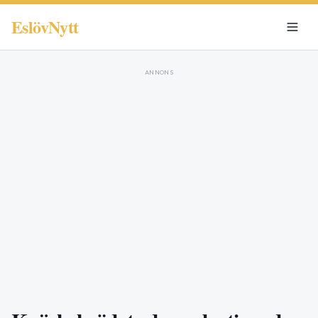
EslövNytt
ANNONS