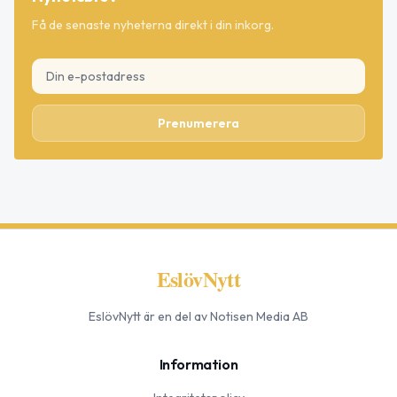
Få de senaste nyheterna direkt i din inkorg.
Prenumerera
EslövNytt
EslövNytt
är en del av Notisen Media AB
Information