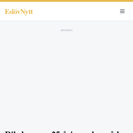
EslövNytt
ANNONS