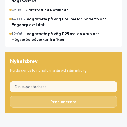
dagsöversikt
05:15
–
Caféträff på Rotundan
14:07
–
Vägarbete på väg 1130 mellan Söderto och
Fogdarp avslutat
12:06
–
Vägarbete på väg 1125 mellan Arup och
Högseröd påverkar trafiken
Nyhetsbrev
Få de senaste nyheterna direkt i din inkorg.
Prenumerera