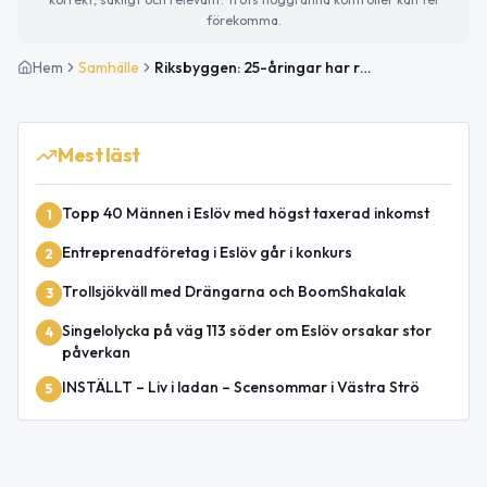
förekomma.
Hem
Samhälle
Riksbyggen: 25-åringar har råd med 3,3 kvadratmeter i Lund – 29,9 i Perstorp
Mest läst
Topp 40 Männen i Eslöv med högst taxerad inkomst
1
Entreprenadföretag i Eslöv går i konkurs
2
Trollsjökväll med Drängarna och BoomShakalak
3
Singelolycka på väg 113 söder om Eslöv orsakar stor
4
påverkan
INSTÄLLT – Liv i ladan – Scensommar i Västra Strö
5