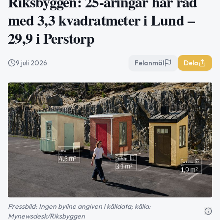
Riksbyggen: 25-åringar har råd
med 3,3 kvadratmeter i Lund –
29,9 i Perstorp
9 juli 2026
Felanmäl
Dela
Pressbild: Ingen byline angiven i källdata; källa:
Mynewsdesk/Riksbyggen