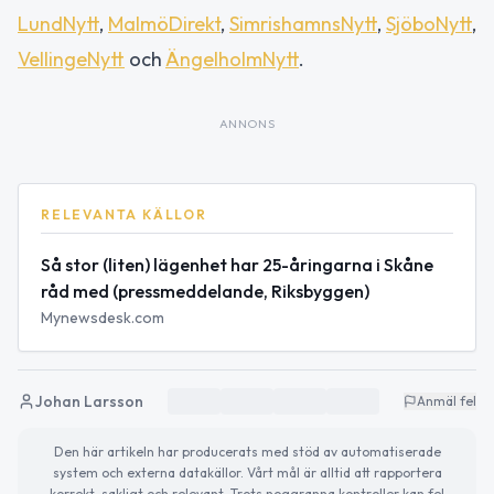
LundNytt
,
MalmöDirekt
,
SimrishamnsNytt
,
SjöboNytt
,
VellingeNytt
och
ÄngelholmNytt
.
ANNONS
RELEVANTA KÄLLOR
Så stor (liten) lägenhet har 25-åringarna i Skåne
råd med (pressmeddelande, Riksbyggen)
Mynewsdesk.com
Johan Larsson
Anmäl fel
Den här artikeln har producerats med stöd av automatiserade
system och externa datakällor. Vårt mål är alltid att rapportera
korrekt, sakligt och relevant. Trots noggranna kontroller kan fel