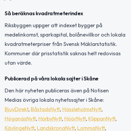
Så beräknas kvadratmeterindex
Riksbyggen uppger att indexet bygger på
medelinkomst, sparkapital, bolånevillkor och lokala
kvadratmeterpriser från Svensk Mäklarstatistik.
Kommuner där prisstatistik saknas helt redovisas
utan värde.
Publicerad på våra lokala sajter i Skåne
Den här nyheten publiceras även på Notisen
Medias övriga lokala nyhetssajter i Skåne:
BjuvDirekt
,
BåstadsNytt
,
HässleholmsNytt
,
HöganäsNytt
,
HörbyNytt
,
HöörNytt
,
KlippanNytt
,
KävlingeNytt
,
LandskronaNytt
,
LommaNytt
,