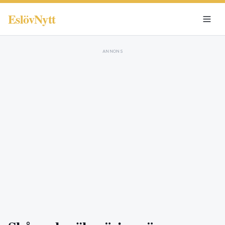
EslövNytt
ANNONS