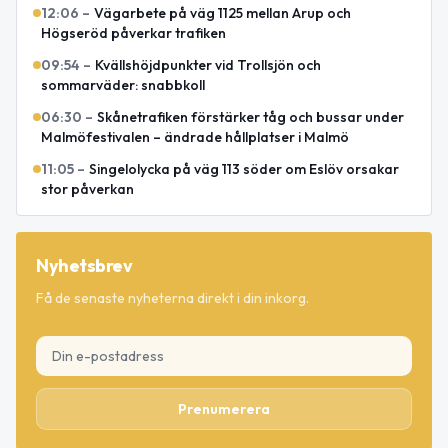
12:06
–
Vägarbete på väg 1125 mellan Arup och
Högseröd påverkar trafiken
09:54
–
Kvällshöjdpunkter vid Trollsjön och
sommarväder: snabbkoll
06:30
–
Skånetrafiken förstärker tåg och bussar under
Malmöfestivalen – ändrade hållplatser i Malmö
11:05
–
Singelolycka på väg 113 söder om Eslöv orsakar
stor påverkan
Nyhetsbrev
Få de senaste nyheterna direkt i din inkorg.
Prenumerera