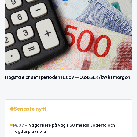
Högsta elpriset i perioden i Eslöv — 0,68 SEK/kWh i morgon
Senaste nytt
14:07
–
Vägarbete på väg 1130 mellan Söderto och
Fogdarp avslutat