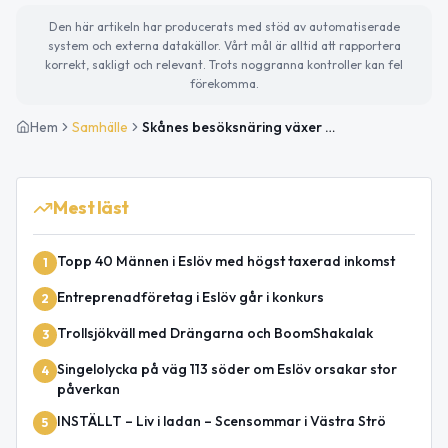
Den här artikeln har producerats med stöd av automatiserade
system och externa datakällor. Vårt mål är alltid att rapportera
korrekt, sakligt och relevant. Trots noggranna kontroller kan fel
förekomma.
Hem
Samhälle
Skånes besöksnäring växer – utländska besökare stod för 16 miljarder 2025
Mest läst
Topp 40 Männen i Eslöv med högst taxerad inkomst
1
Entreprenadföretag i Eslöv går i konkurs
2
Trollsjökväll med Drängarna och BoomShakalak
3
Singelolycka på väg 113 söder om Eslöv orsakar stor
4
påverkan
INSTÄLLT – Liv i ladan – Scensommar i Västra Strö
5