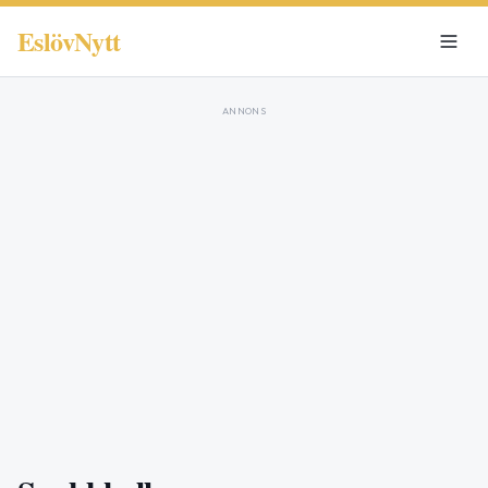
EslövNytt
ANNONS