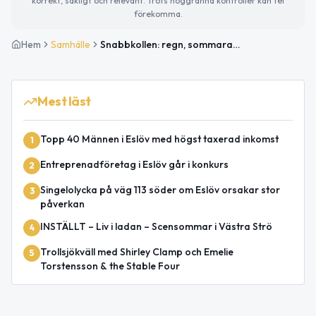
korrekt, sakligt och relevant. Trots noggranna kontroller kan fel
förekomma.
Hem
Samhälle
Snabbkollen: regn, sommaraktiviteter och trender
Mest läst
Topp 40 Männen i Eslöv med högst taxerad inkomst
1
Entreprenadföretag i Eslöv går i konkurs
2
Singelolycka på väg 113 söder om Eslöv orsakar stor
3
påverkan
INSTÄLLT – Liv i ladan – Scensommar i Västra Strö
4
Trollsjökväll med Shirley Clamp och Emelie
5
Torstensson & the Stable Four