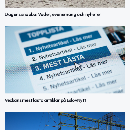
Dagens snabba: Väder, evenemang och nyheter
Veckans mest lästa artiklar på EslövNytt