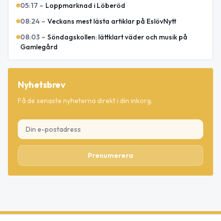
05:17
–
Loppmarknad i Löberöd
08:24
–
Veckans mest lästa artiklar på EslövNytt
08:03
–
Söndagskollen: lättklart väder och musik på
Gamlegård
Nyhetsbrev
Få de senaste nyheterna direkt i din inkorg.
Prenumerera