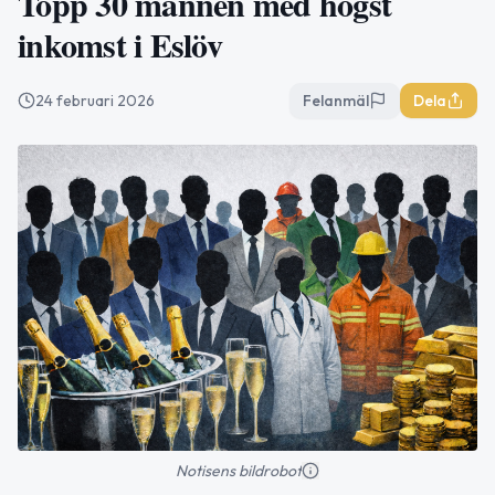
Topp 30 männen med högst
inkomst i Eslöv
24 februari 2026
Felanmäl
Dela
Notisens bildrobot