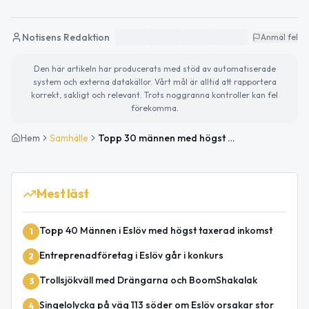
Notisens Redaktion
Anmäl fel
Den här artikeln har producerats med stöd av automatiserade
system och externa datakällor. Vårt mål är alltid att rapportera
korrekt, sakligt och relevant. Trots noggranna kontroller kan fel
förekomma.
Hem
Samhälle
Topp 30 männen med högst inkomst i Eslöv
Mest läst
Topp 40 Männen i Eslöv med högst taxerad inkomst
1
Entreprenadföretag i Eslöv går i konkurs
2
Trollsjökväll med Drängarna och BoomShakalak
3
Singelolycka på väg 113 söder om Eslöv orsakar stor
4