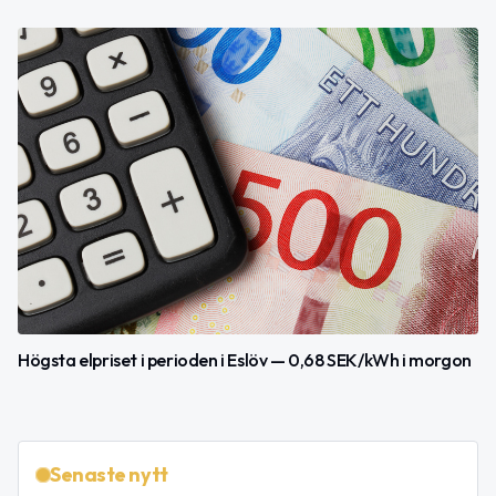
Högsta elpriset i perioden i Eslöv — 0,68 SEK/kWh i morgon
Senaste nytt