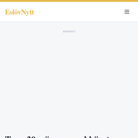
EslövNytt
ANNONS