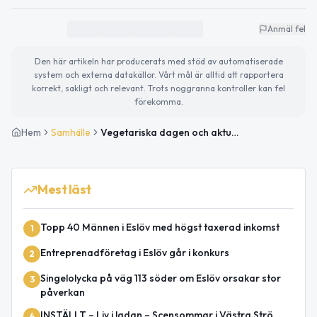
Anmäl fel
Den här artikeln har producerats med stöd av automatiserade
system och externa datakällor. Vårt mål är alltid att rapportera
korrekt, sakligt och relevant. Trots noggranna kontroller kan fel
förekomma.
Hem
Samhälle
Vegetariska dagen och aktuella evenemang i Eslöv
Mest läst
Topp 40 Männen i Eslöv med högst taxerad inkomst
1
Entreprenadföretag i Eslöv går i konkurs
2
Singelolycka på väg 113 söder om Eslöv orsakar stor
3
påverkan
INSTÄLLT – Liv i ladan – Scensommar i Västra Strö
4