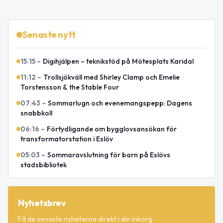
Senaste nytt
15:15
–
Digihjälpen – teknikstöd på Mötesplats Karidal
11:12
–
Trollsjökväll med Shirley Clamp och Emelie
Torstensson & the Stable Four
07:43
–
Sommarlugn och evenemangspepp: Dagens
snabbkoll
06:16
–
Förtydligande om bygglovsansökan för
transformatorstation i Eslöv
05:03
–
Sommaravslutning för barn på Eslövs
stadsbibliotek
Nyhetsbrev
Få de senaste nyheterna direkt i din inkorg.