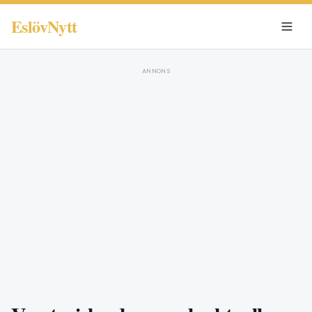
EslövNytt
ANNONS