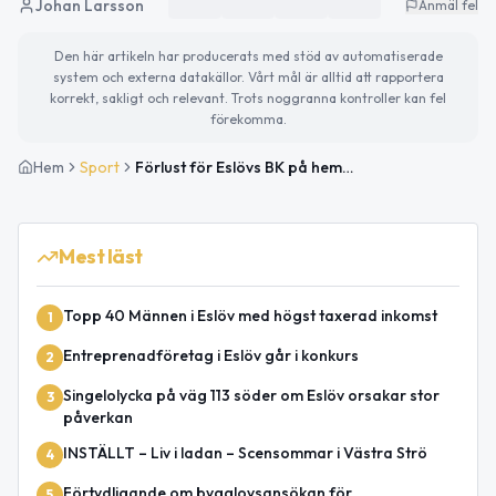
Johan Larsson
Anmäl fel
Den här artikeln har producerats med stöd av automatiserade
system och externa datakällor. Vårt mål är alltid att rapportera
korrekt, sakligt och relevant. Trots noggranna kontroller kan fel
förekomma.
Hem
Sport
Förlust för Eslövs BK på hemmaplan mot NK Croatia (2–3)
Mest läst
Topp 40 Männen i Eslöv med högst taxerad inkomst
1
Entreprenadföretag i Eslöv går i konkurs
2
Singelolycka på väg 113 söder om Eslöv orsakar stor
3
påverkan
INSTÄLLT – Liv i ladan – Scensommar i Västra Strö
4
Förtydligande om bygglovsansökan för
5