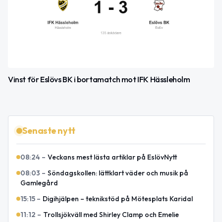
Vinst för Eslövs BK i bortamatch mot IFK Hässleholm
Senaste nytt
08:24
–
Veckans mest lästa artiklar på EslövNytt
08:03
–
Söndagskollen: lättklart väder och musik på
Gamlegård
15:15
–
Digihjälpen – teknikstöd på Mötesplats Karidal
11:12
–
Trollsjökväll med Shirley Clamp och Emelie