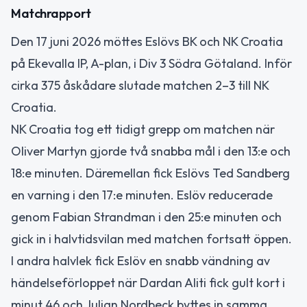
Matchrapport
Den 17 juni 2026 möttes Eslövs BK och NK Croatia
på Ekevalla IP, A-plan, i Div 3 Södra Götaland. Inför
cirka 375 åskådare slutade matchen 2–3 till NK
Croatia.
NK Croatia tog ett tidigt grepp om matchen när
Oliver Martyn gjorde två snabba mål i den 13:e och
18:e minuten. Däremellan fick Eslövs Ted Sandberg
en varning i den 17:e minuten. Eslöv reducerade
genom Fabian Strandman i den 25:e minuten och
gick in i halvtidsvilan med matchen fortsatt öppen.
I andra halvlek fick Eslöv en snabb vändning av
händelseförloppet när Dardan Aliti fick gult kort i
minut 46 och Julian Nordbeck byttes in samma