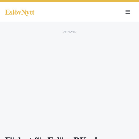
EslövNytt
ANNONS