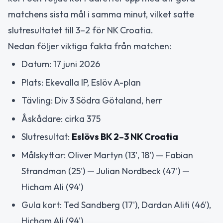
matchens sista mål i samma minut, vilket satte
slutresultatet till 3–2 för NK Croatia.
Nedan följer viktiga fakta från matchen:
Datum: 17 juni 2026
Plats: Ekevalla IP, Eslöv A-plan
Tävling: Div 3 Södra Götaland, herr
Åskådare: cirka 375
Slutresultat:
Eslövs BK 2–3 NK Croatia
Målskyttar: Oliver Martyn (13', 18') — Fabian
Strandman (25') — Julian Nordbeck (47') —
Hicham Ali (94')
Gula kort: Ted Sandberg (17'), Dardan Aliti (46'),
Hicham Ali (94')