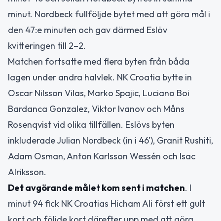
minut. Nordbeck fullföljde bytet med att göra mål i
den 47:e minuten och gav därmed Eslöv
kvitteringen till 2–2.
Matchen fortsatte med flera byten från båda
lagen under andra halvlek. NK Croatia bytte in
Oscar Nilsson Vilas, Marko Spajic, Luciano Boi
Bardanca Gonzalez, Viktor Ivanov och Måns
Rosenqvist vid olika tillfällen. Eslövs byten
inkluderade Julian Nordbeck (in i 46'), Granit Rushiti,
Adam Osman, Anton Karlsson Wessén och Isac
Alriksson.
Det avgörande målet kom sent i matchen
. I
minut 94 fick NK Croatias Hicham Ali först ett gult
kort och följde kort därefter upp med att göra