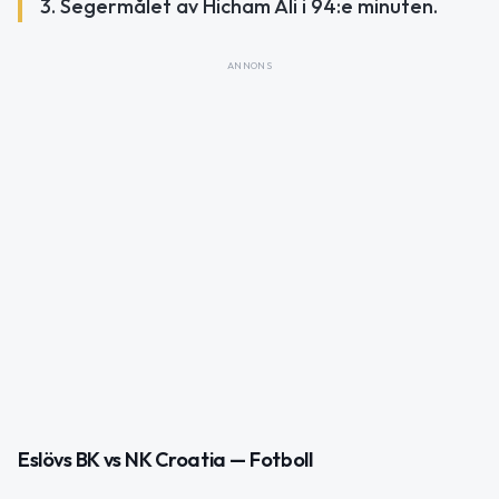
3. Segermålet av Hicham Ali i 94:e minuten.
ANNONS
Eslövs BK vs NK Croatia — Fotboll