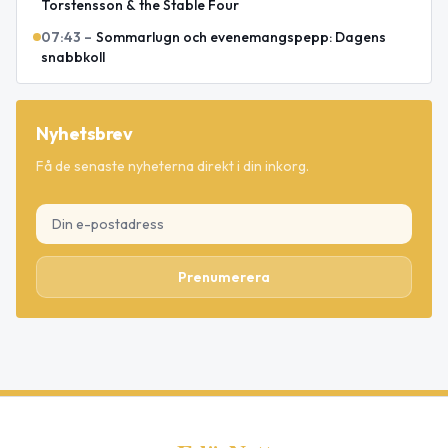
Torstensson & the Stable Four
07:43
–
Sommarlugn och evenemangspepp: Dagens
snabbkoll
Nyhetsbrev
Få de senaste nyheterna direkt i din inkorg.
Prenumerera