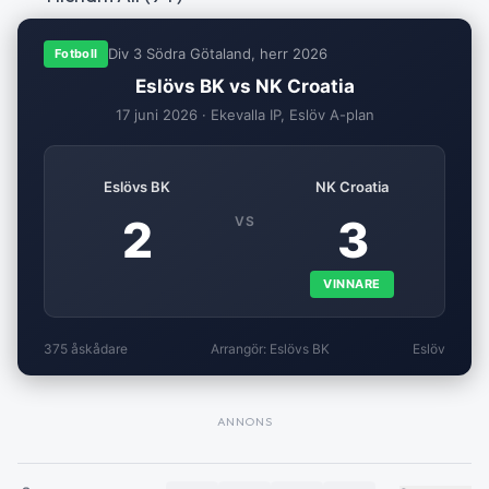
Div 3 Södra Götaland, herr 2026
Fotboll
Eslövs BK vs NK Croatia
17 juni 2026 · Ekevalla IP, Eslöv A-plan
Eslövs BK
NK Croatia
2
3
VS
VINNARE
375 åskådare
Arrangör: Eslövs BK
Eslöv
ANNONS