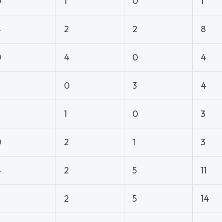
0
1
0
1
4
2
2
8
0
4
0
4
0
3
4
2
1
0
3
0
2
1
3
4
2
5
11
7
2
5
14