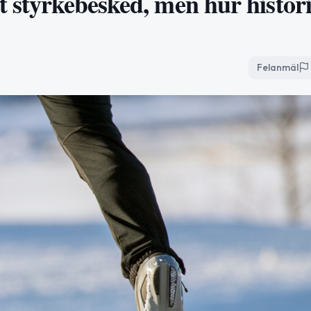
t styrkebesked, men hur histor
Felanmäl