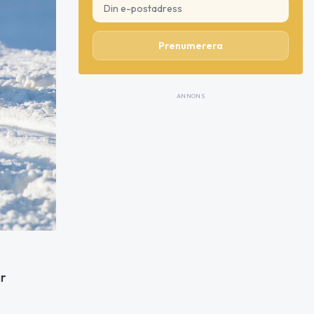
Prenumerera
ANNONS
ar