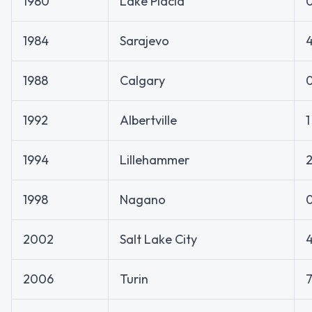
1980
Lake Placid
1984
Sarajevo
1988
Calgary
1992
Albertville
1
1994
Lillehammer
1998
Nagano
2002
Salt Lake City
2006
Turin