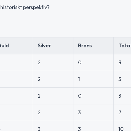
historiskt perspektiv?
Guld
Silver
Brons
Tota
2
0
3
2
2
1
5
2
0
3
2
2
3
7
4
3
3
10