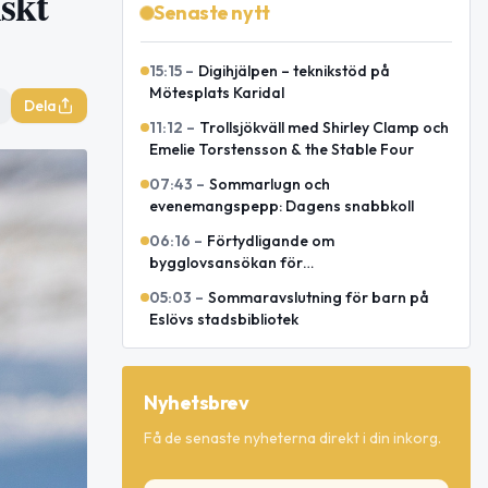
iskt
Senaste nytt
15:15
–
Digihjälpen – teknikstöd på
Mötesplats Karidal
Dela
11:12
–
Trollsjökväll med Shirley Clamp och
Emelie Torstensson & the Stable Four
07:43
–
Sommarlugn och
evenemangspepp: Dagens snabbkoll
06:16
–
Förtydligande om
bygglovsansökan för
transformatorstation i Eslöv
05:03
–
Sommaravslutning för barn på
Eslövs stadsbibliotek
Nyhetsbrev
Få de senaste nyheterna direkt i din inkorg.