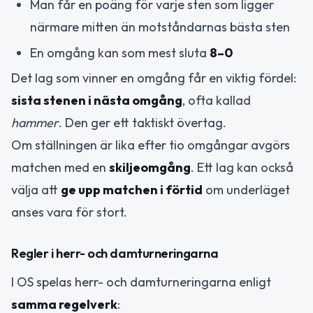
Man får en poäng för varje sten som ligger
närmare mitten än motståndarnas bästa sten
En omgång kan som mest sluta
8–0
Det lag som vinner en omgång får en viktig fördel:
sista stenen i nästa omgång
, ofta kallad
hammer
. Den ger ett taktiskt övertag.
Om ställningen är lika efter tio omgångar avgörs
matchen med en
skiljeomgång
. Ett lag kan också
välja att
ge upp matchen i förtid
om underläget
anses vara för stort.
Regler i herr- och damturneringarna
I OS spelas herr- och damturneringarna enligt
samma regelverk
: