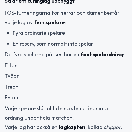
Så är ett curlinglag uppbyggt
I OS-turneringarna för herrar och damer består
varje lag av
fem spelare
:
Fyra ordinarie spelare
En reserv, som normalt inte spelar
De fyra spelarna på isen har en
fast spelordning
:
Ettan
Tvåan
Trean
Fyran
Varje spelare slår alltid sina stenar i samma
ordning under hela matchen.
Varje lag har också en
lagkapten
, kallad
skipper
.