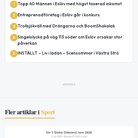
Topp 40 Männen i Eslöv med högst taxerad inkomst
1
Entreprenadföretag i Eslöv går i konkurs
2
Trollsjökväll med Drängarna och BoomShakalak
3
Singelolycka på väg 113 söder om Eslöv orsakar stor
4
påverkan
INSTÄLLT – Liv i ladan – Scensommar i Västra Strö
5
ANNONS
Fler artiklar i
Sport