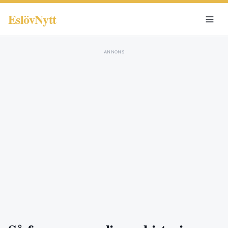
EslövNytt
ANNONS