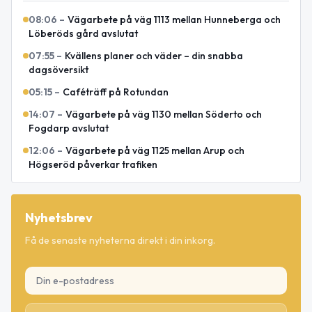
08:06
–
Vägarbete på väg 1113 mellan Hunneberga och
Löberöds gård avslutat
07:55
–
Kvällens planer och väder – din snabba
dagsöversikt
05:15
–
Caféträff på Rotundan
14:07
–
Vägarbete på väg 1130 mellan Söderto och
Fogdarp avslutat
12:06
–
Vägarbete på väg 1125 mellan Arup och
Högseröd påverkar trafiken
Nyhetsbrev
Få de senaste nyheterna direkt i din inkorg.