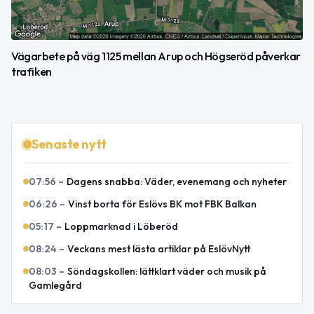
Vägarbete på väg 1125 mellan Arup och Högseröd påverkar
trafiken
Senaste nytt
07:56
–
Dagens snabba: Väder, evenemang och nyheter
06:26
–
Vinst borta för Eslövs BK mot FBK Balkan
05:17
–
Loppmarknad i Löberöd
08:24
–
Veckans mest lästa artiklar på EslövNytt
08:03
–
Söndagskollen: lättklart väder och musik på
Gamlegård