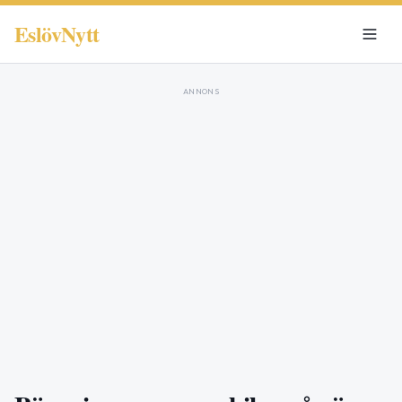
EslövNytt
ANNONS