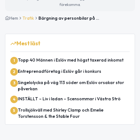
förekomma.
Hem
Trafik
Bärgning av personbilar på väg 113 mellan Eslöv Sjöhusen och Gryby
Mest läst
Topp 40 Männen i Eslöv med högst taxerad inkomst
1
Entreprenadföretag i Eslöv går i konkurs
2
Singelolycka på väg 113 söder om Eslöv orsakar stor
3
påverkan
INSTÄLLT – Liv i ladan – Scensommar i Västra Strö
4
Trollsjökväll med Shirley Clamp och Emelie
5
Torstensson & the Stable Four