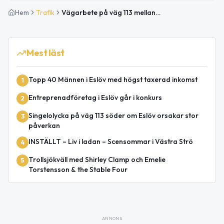
Hem
Trafik
Vägarbete på väg 113 mellan Öslöv N och Orrahus avslutat
Mest läst
Topp 40 Männen i Eslöv med högst taxerad inkomst
1
Entreprenadföretag i Eslöv går i konkurs
2
Singelolycka på väg 113 söder om Eslöv orsakar stor
3
påverkan
INSTÄLLT – Liv i ladan – Scensommar i Västra Strö
4
Trollsjökväll med Shirley Clamp och Emelie
5
Torstensson & the Stable Four
ANNONS