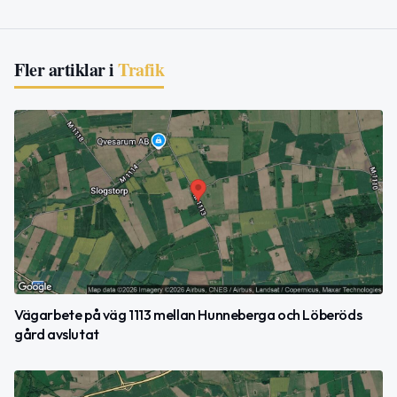
Fler artiklar i
Trafik
Vägarbete på väg 1113 mellan Hunneberga och Löberöds
gård avslutat