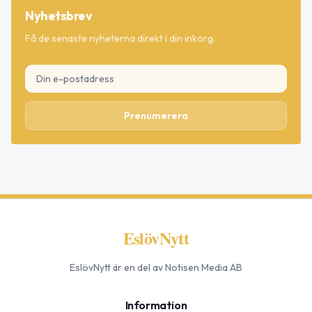
Nyhetsbrev
Få de senaste nyheterna direkt i din inkorg.
Prenumerera
EslövNytt
EslövNytt
är en del av Notisen Media AB
Information