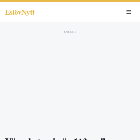
EslövNytt
ANNONS