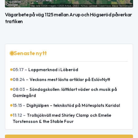
Vägarbete på väg 1125 mellan Arup och Högseröd påverkar
trafiken
Senaste nytt
05:17
–
Loppmarknad i Löberöd
08:24
–
Veckans mest lästa artiklar på EslövNytt
08:03
–
Söndagskollen: lättklart väder och musik på
Gamlegård
15:15
–
Digihjälpen – teknikstöd på Mötesplats Karidal
11:12
–
Trollsjökväll med Shirley Clamp och Emelie
Torstensson & the Stable Four