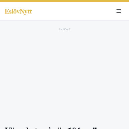
EslövNytt
ANNONS