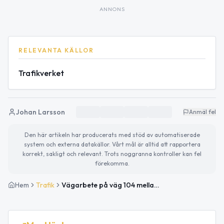
ANNONS
RELEVANTA KÄLLOR
Trafikverket
Johan Larsson
Anmäl fel
Den här artikeln har producerats med stöd av automatiserade
system och externa datakällor. Vårt mål är alltid att rapportera
korrekt, sakligt och relevant. Trots noggranna kontroller kan fel
förekomma.
Hem
Trafik
Vägarbete på väg 104 mellan Flyinge och Södra Åsum avslutat