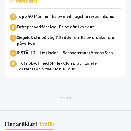
Mest läst
Topp 40 Männen i Eslöv med högst taxerad inkomst
1
Entreprenadföretag i Eslöv går i konkurs
2
Singelolycka på väg 113 söder om Eslöv orsakar stor
3
påverkan
INSTÄLLT – Liv i ladan – Scensommar i Västra Strö
4
Trollsjökväll med Shirley Clamp och Emelie
5
Torstensson & the Stable Four
ANNONS
Fler artiklar i
Trafik