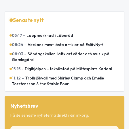
Senaste nytt
05:17
–
Loppmarknad i Löberöd
08:24
–
Veckans mest lästa artiklar på EslövNytt
08:03
–
Söndagskollen: lättklart väder och musik på
Gamlegård
15:15
–
Digihjälpen – teknikstöd på Mötesplats Karidal
11:12
–
Trollsjökväll med Shirley Clamp och Emelie
Torstensson & the Stable Four
Nyhetsbrev
Få de senaste nyheterna direkt i din inkorg.