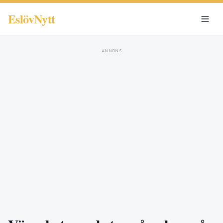
EslövNytt
ANNONS