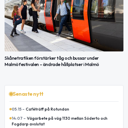
Skånetrafiken förstärker tåg och bussar under
Malmöfestivalen – ändrade hållplatser i Malmö
Senaste nytt
05:15
–
Caféträff på Rotundan
14:07
–
Vägarbete på väg 1130 mellan Söderto och
Fogdarp avslutat