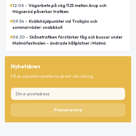
12:06
–
Vägarbete på väg 1125 mellan Arup och
Högseröd påverkar trafiken
09:54
–
Kvällshöjdpunkter vid Trollsjön och
sommarväder: snabbkoll
06:30
–
Skånetrafiken förstärker tåg och bussar under
Malmöfestivalen – ändrade hållplatser i Malmö
Nyhetsbrev
Få de senaste nyheterna direkt i din inkorg.
Prenumerera