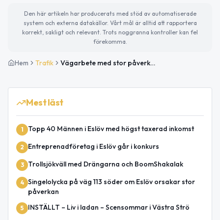
Den här artikeln har producerats med stöd av automatiserade
system och externa datakällor. Vårt mål är alltid att rapportera
korrekt, sakligt och relevant. Trots noggranna kontroller kan fel
förekomma.
Hem
Trafik
Vägarbete med stor påverkan på väg 113 mellan Öslöv N och Orrahus avslutat
Mest läst
Topp 40 Männen i Eslöv med högst taxerad inkomst
1
Entreprenadföretag i Eslöv går i konkurs
2
Trollsjökväll med Drängarna och BoomShakalak
3
Singelolycka på väg 113 söder om Eslöv orsakar stor
4
påverkan
INSTÄLLT – Liv i ladan – Scensommar i Västra Strö
5