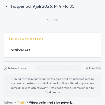
Tidsperiod: 9 juli 2026, 14:41–16:05
ANNONS
RELEVANTA KÄLLOR
Trafikverket
Johan Larsson
Anmäl fel
Den här artikeln har producerats med stöd av automatiserade
system och externa datakällor. Vårt mål är alltid att rapportera
korrekt, sakligt och relevant. Trots noggranna kontroller kan fel
förekomma.
Hem
Trafik
Vägarbete med stor påverkan på väg 17 mellan Eslöv och Fogdarp