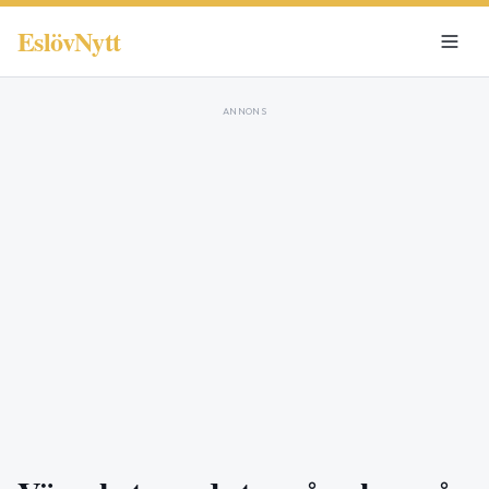
EslövNytt
ANNONS