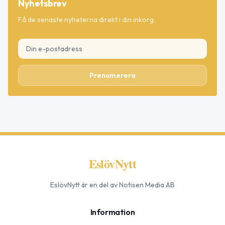
Nyhetsbrev
Få de senaste nyheterna direkt i din inkorg.
Prenumerera
EslövNytt
EslövNytt
är en del av Notisen Media AB
Information