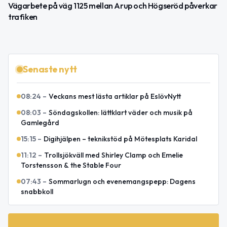
Vägarbete på väg 1125 mellan Arup och Högseröd påverkar
trafiken
Senaste nytt
08:24
–
Veckans mest lästa artiklar på EslövNytt
08:03
–
Söndagskollen: lättklart väder och musik på
Gamlegård
15:15
–
Digihjälpen – teknikstöd på Mötesplats Karidal
11:12
–
Trollsjökväll med Shirley Clamp och Emelie
Torstensson & the Stable Four
07:43
–
Sommarlugn och evenemangspepp: Dagens
snabbkoll