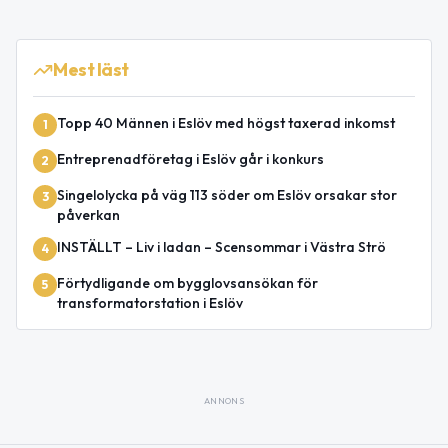
Mest läst
Topp 40 Männen i Eslöv med högst taxerad inkomst
1
Entreprenadföretag i Eslöv går i konkurs
2
Singelolycka på väg 113 söder om Eslöv orsakar stor
3
påverkan
INSTÄLLT – Liv i ladan – Scensommar i Västra Strö
4
Förtydligande om bygglovsansökan för
5
transformatorstation i Eslöv
ANNONS