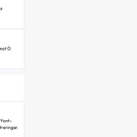
ot
 mot Ö
="font-
treringar.