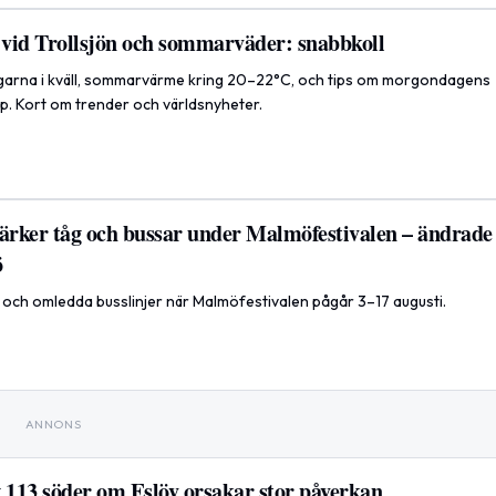
vid Trollsjön och sommarväder: snabbkoll
ngarna i kväll, sommarvärme kring 20–22°C, och tips om morgondagens
 Kort om trender och världsnyheter.
tärker tåg och bussar under Malmöfestivalen – ändrade
ö
g och omledda busslinjer när Malmöfestivalen pågår 3–17 augusti.
ANNONS
g 113 söder om Eslöv orsakar stor påverkan