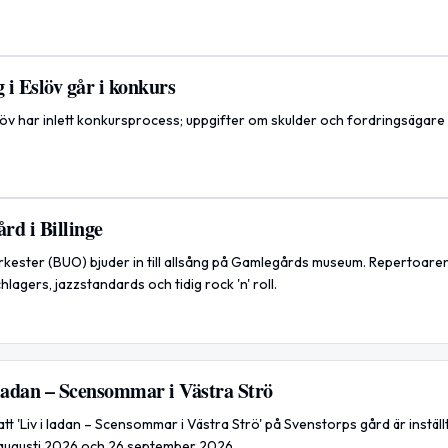
i Eslöv går i konkurs
öv har inlett konkursprocess; uppgifter om skulder och fordringsägare
rd i Billinge
Orkester (BUO) bjuder in till allsång på Gamlegårds museum. Repertoare
lagers, jazzstandards och tidig rock 'n' roll.
adan – Scensommar i Västra Strö
 'Liv i ladan – Scensommar i Västra Strö' på Svenstorps gård är inställt
 9 augusti 2026 och 26 september 2026.