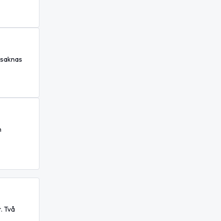
 saknas
n
. Två