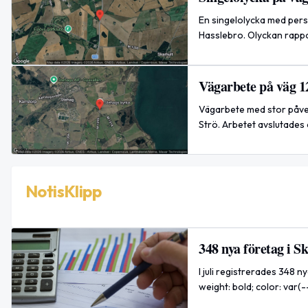
En singelolycka med perso
Hasslebro. Olyckan rappo
Vägarbete på väg 1
Vägarbete med stor påver
Strö. Arbetet avslutades 
NotisKlipp
348 nya företag i S
I juli registrerades 348 
weight: bold; color: var