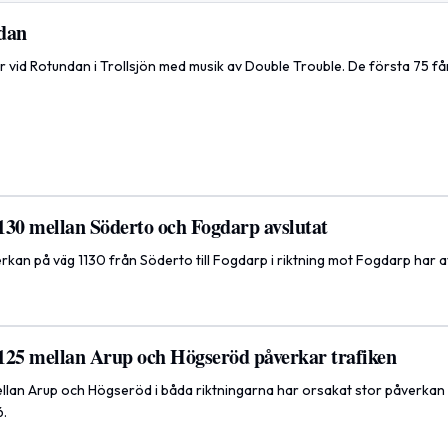
dan
 vid Rotundan i Trollsjön med musik av Double Trouble. De första 75 få
130 mellan Söderto och Fogdarp avslutat
kan på väg 1130 från Söderto till Fogdarp i riktning mot Fogdarp har a
125 mellan Arup och Högseröd påverkar trafiken
llan Arup och Högseröd i båda riktningarna har orsakat stor påverkan
6.