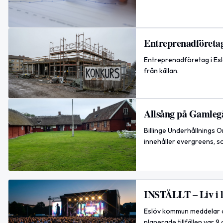
Entreprenadföretag 
Entreprenadföretag i Esl
från källan.
Allsång på Gamlegå
Billinge Underhållnings 
innehåller evergreens, sch
INSTÄLLT – Liv i l
Eslöv kommun meddelar att
planerade tillfällen var