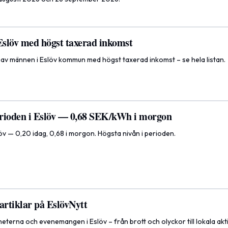
slöv med högst taxerad inkomst
 av männen i Eslöv kommun med högst taxerad inkomst – se hela listan.
perioden i Eslöv — 0,68 SEK/kWh i morgon
slöv — 0,20 idag, 0,68 i morgon. Högsta nivån i perioden.
artiklar på EslövNytt
eterna och evenemangen i Eslöv – från brott och olyckor till lokala akti