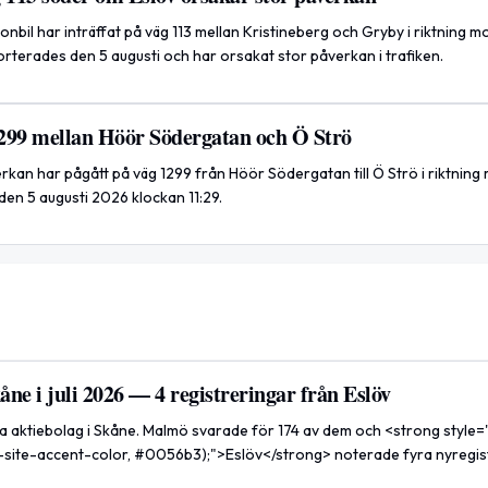
nbil har inträffat på väg 113 mellan Kristineberg och Gryby i riktning m
rterades den 5 augusti och har orsakat stor påverkan i trafiken.
299 mellan Höör Södergatan och Ö Strö
kan har pågått på väg 1299 från Höör Södergatan till Ö Strö i riktning
den 5 augusti 2026 klockan 11:29.
kåne i juli 2026 — 4 registreringar från Eslöv
nya aktiebolag i Skåne. Malmö svarade för 174 av dem och <strong style
(--site-accent-color, #0056b3);">Eslöv</strong> noterade fyra nyregis