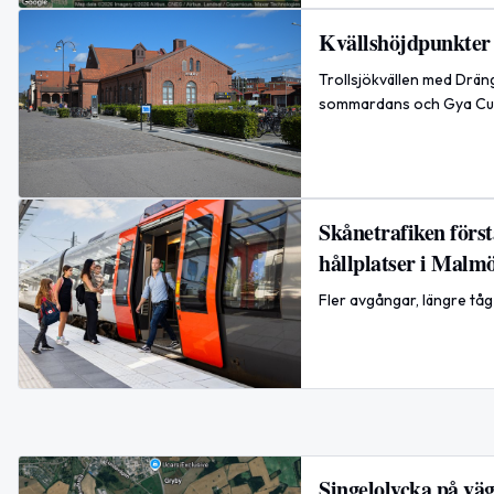
Kvällshöjdpunkter 
Trollsjökvällen med Drä
sommardans och Gya Cup.
Skånetrafiken förs
hållplatser i Malm
Fler avgångar, längre tå
Singelolycka på vä