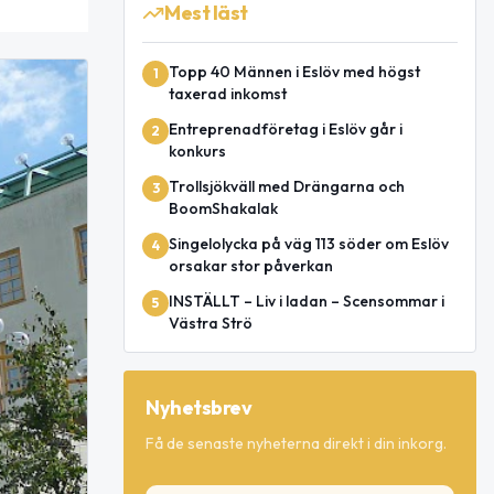
Mest läst
Topp 40 Männen i Eslöv med högst
1
taxerad inkomst
Entreprenadföretag i Eslöv går i
2
konkurs
Trollsjökväll med Drängarna och
3
BoomShakalak
Singelolycka på väg 113 söder om Eslöv
4
orsakar stor påverkan
INSTÄLLT – Liv i ladan – Scensommar i
5
Västra Strö
Nyhetsbrev
Få de senaste nyheterna direkt i din inkorg.