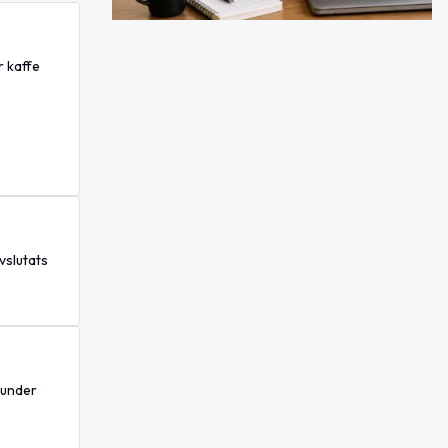
r kaffe
vslutats
 under